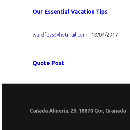
Our Essential Vacation Tips
wardfeys@hotmail.com
-
18/04/2017
Quote Post
Cañada Almeria, 23, 18870 Gor, Granada