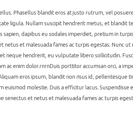
us. Phasellus blandit eros at justo rutrum, vel posuere sa
tate ligula. Nullam suscipit hendrerit metus, et blandit
 sapien, dapibus eu sodales imperdiet, pretium in turpis
 et netus et malesuada fames ac turpis egestas. Nunc ut 
 amet neque hendrerit, eu vulputate libero sollicitudin. 
 Nam ac enim dolor.rnrnDuis porttitor accumsan orci, a imp
 Aliquam eros ipsum, blandit non risus id, pellentesque 
em euismod molestie. Duis a efficitur lacus. Suspendiss
ue senectus et netus et malesuada fames ac turpis egest