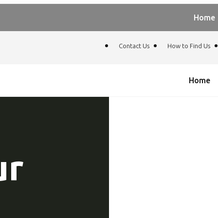
Home
Contact Us
How to Find Us
Home
ur